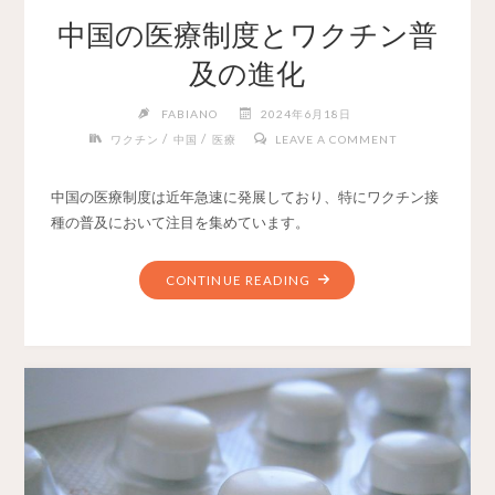
中国の医療制度とワクチン普
及の進化
FABIANO
2024年6月18日
/
/
ワクチン
中国
医療
LEAVE A COMMENT
中国の医療制度は近年急速に発展しており、特にワクチン接
種の普及において注目を集めています。
CONTINUE READING