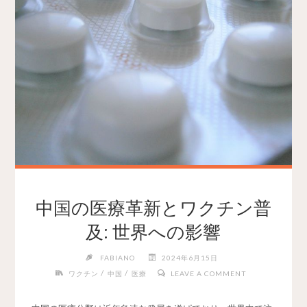
中国の医療革新とワクチン普
及: 世界への影響
FABIANO
2024年6月15日
/
/
ワクチン
中国
医療
LEAVE A COMMENT